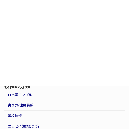
エッセイ、志望校選び、受験戦略、面接対策など、
どんな内容でも歓迎しています。
無料相談はこちらから
投稿の分類
日本語サンプル
書き方/出願戦略
学校情報
エッセイ課題と対策