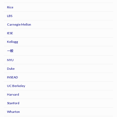
Rice
LBS
Carnegie Mellon
IESE
Kellogg
一般
NYU
Duke
INSEAD
UC Berkeley
Harvard
Stanford
Wharton