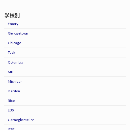
学校別
Emory
Gerogetown
Chicago
Tuck
Columbia
MIT
Michigan
Darden
Rice
LBS
Carnegie Mellon
IESE