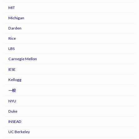
MIT
Michigan
Darden
Rice
LBS
Carnegie Mellon
IESE
Kellogg
一般
NYU
Duke
INSEAD
UC Berkeley